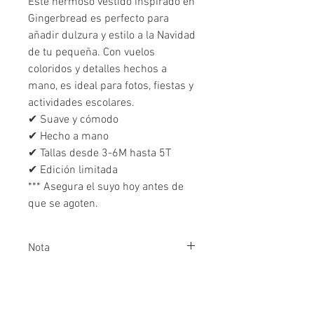
Este hermoso vestido inspirado en
Gingerbread es perfecto para
añadir dulzura y estilo a la Navidad
de tu pequeña. Con vuelos
coloridos y detalles hechos a
mano, es ideal para fotos, fiestas y
actividades escolares.
✔ Suave y cómodo
✔ Hecho a mano
✔ Tallas desde 3-6M hasta 5T
✔ Edición limitada
*** Asegura el suyo hoy antes de
que se agoten.
Nota
Tome en cuenta que es posible
que se produzcan ligeras
variaciones ya que los artículos