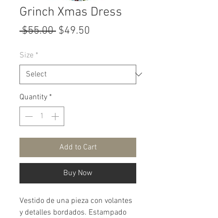
Grinch Xmas Dress
Regular
Sale
 $55.00 
$49.50
Price
Price
Size
*
Quantity
*
Add to Cart
Buy Now
Vestido de una pieza con volantes
y detalles bordados. Estampado