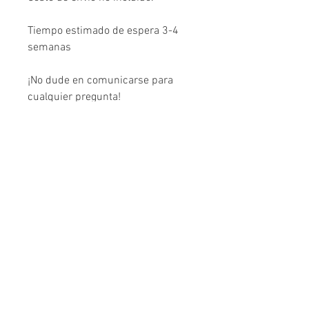
Tiempo estimado de espera 3-4
semanas
¡No dude en comunicarse para
cualquier pregunta!
Contacto
nuevelunaspr@gmail.com
Ayuda
Términos y Condiciones
Política de Devoluciones
Instrucciones de Cuidado
FAQ